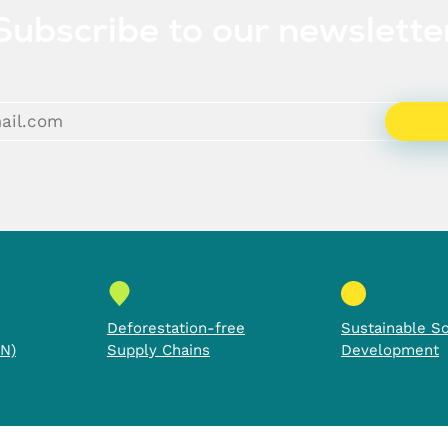
Subscribe to our newslette
Deforestation-free
Sustainable So
N)
Supply Chains
Development