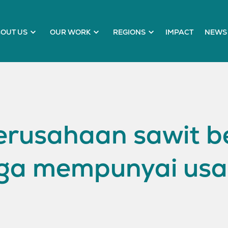
OUT US
OUR WORK
REGIONS
IMPACT
NEWS 
rusahaan sawit be
juga mempunyai us