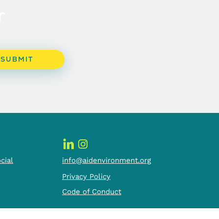
r
cial
info@aidenvironment.org
Privacy Policy
Code of Conduct